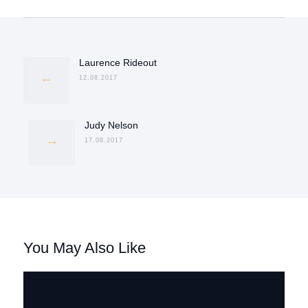
Навигация
по
записям
Laurence Rideout
Previous
post:
12.08.2017
Judy Nelson
Next
post:
17.08.2017
You May Also Like